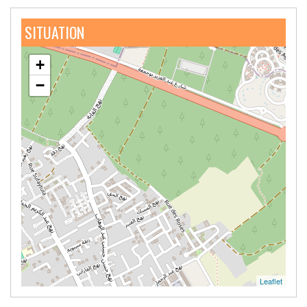
SITUATION
+
−
Leaflet