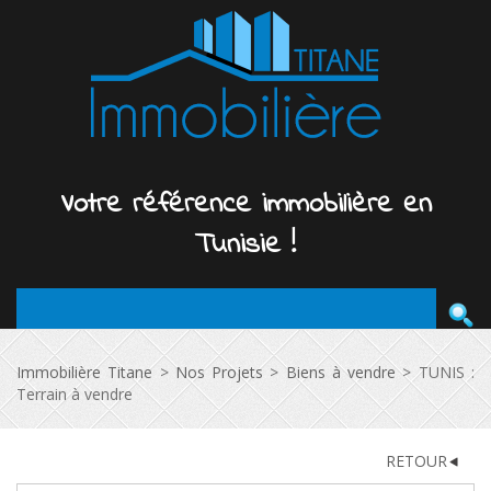
Votre
référence
immobilière
en
Tunisie !
Immobilière Titane
>
Nos Projets
>
Biens à vendre
>
TUNIS :
Terrain à vendre
RETOUR