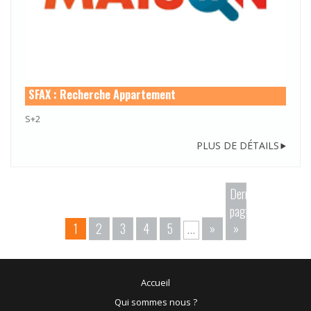
SFAX : Recherche Appartement
S+2
PLUS DE DÉTAILS
Dernière
page
1
2
3
4
5
»
»
…
Accueil
Qui sommes nous ?