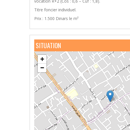
vocation R+2 (Cos : 0,6 – Cuf : 1,8).
Titre foncier individuel.
Prix : 1.500 Dinars le m²
SITUATION
+
−