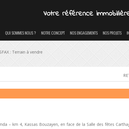
Votre
référence
immobilièr
QUI SOMMES NOUS ?
NOTRE CONCEPT
NOS ENGAGEMENTS
NOS PROJETS
I
SFAX : Terrain à vendre
RE
remda – km 4, Kassas Bouzayen, en face de la Salle des fêtes Cartha